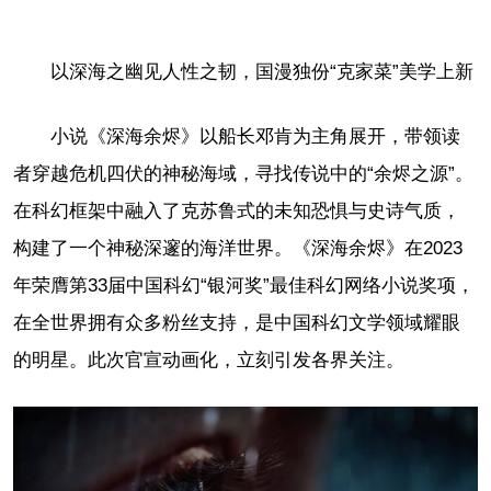
以深海之幽见人性之韧，国漫独份“克家菜”美学上新
小说《深海余烬》以船长邓肯为主角展开，带领读
者穿越危机四伏的神秘海域，寻找传说中的“余烬之源”。
在科幻框架中融入了克苏鲁式的未知恐惧与史诗气质，
构建了一个神秘深邃的海洋世界。《深海余烬》在2023
年荣膺第33届中国科幻“银河奖”最佳科幻网络小说奖项，
在全世界拥有众多粉丝支持，是中国科幻文学领域耀眼
的明星。此次官宣动画化，立刻引发各界关注。