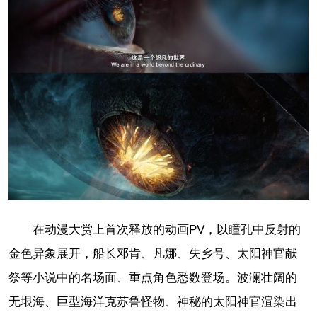
在动漫大赏上首次释放的动画PV，以瞳孔中反射的
金色异象展开，船长邓肯、凡娜、失乡号、太阳神官献
祭等小说中的名场面、重点角色悉数登场。波澜壮阔的
无垠海、巨型海洋克苏鲁怪物、神秘的太阳神官渲染出