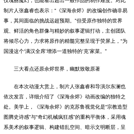
仅瑰丽魔幻，也能看出超出一般作品的制作难度。对此
制片人张鑫睿也表示：“《深海余烬》的改编创作确非易
事，其间面临的挑战远超预期。”但受原作独特的世界
观、鲜活的角色群像与精妙的叙事逻辑打动，主创团队
将倾尽心力，力求将原作的精髓完整呈现于荧屏上，“为
国漫这个‘满汉全席’增添一道独特的‘克’家菜。”
三大看点还原余烬世界，幽默致敬原著
在本次动漫大赏上，制片人张鑫睿和导演尔东澜也
依次发言，详细介绍了《深海余烬》动画改编的独特之
处。美学上，《深海余烬》的克苏鲁视觉化是“宗教造型
图腾史诗感”与“奇幻机械疯狂感”的重构平衡体，采用魂
系美术的叙事逻辑、构建错乱空间、暗示文明断层，呈