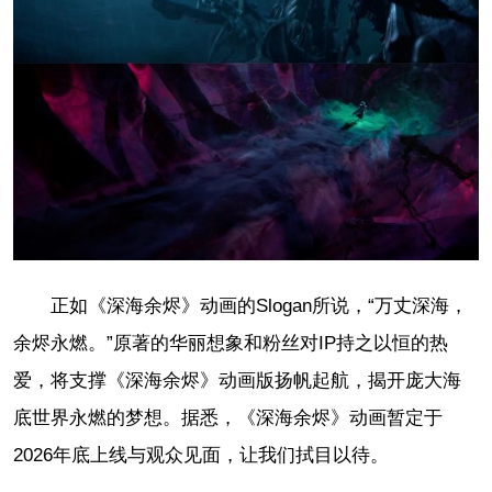
正如《深海余烬》动画的Slogan所说，“万丈深海，
余烬永燃。”原著的华丽想象和粉丝对IP持之以恒的热
爱，将支撑《深海余烬》动画版扬帆起航，揭开庞大海
底世界永燃的梦想。据悉，《深海余烬》动画暂定于
2026年底上线与观众见面，让我们拭目以待。