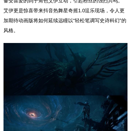
备受喜爱的鸽子角色艾伊互动，引起粉丝的强烈共鸣。
艾伊更是惊喜带来抖音热舞星奇摇1.0逗乐现场，令人更
加期待动画版将如何延续远瞳以“轻松笔调写史诗科幻”的
风格。