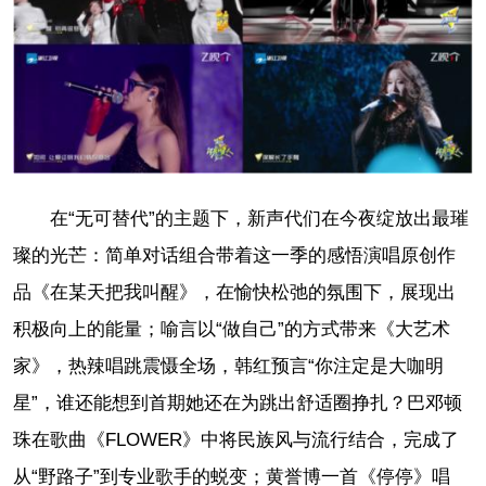
在“无可替代”的主题下，新声代们在今夜绽放出最璀
璨的光芒：简单对话组合带着这一季的感悟演唱原创作
品《在某天把我叫醒》，在愉快松弛的氛围下，展现出
积极向上的能量；喻言以“做自己”的方式带来《大艺术
家》，热辣唱跳震慑全场，韩红预言“你注定是大咖明
星”，谁还能想到首期她还在为跳出舒适圈挣扎？巴邓顿
珠在歌曲《FLOWER》中将民族风与流行结合，完成了
从“野路子”到专业歌手的蜕变；黄誉博一首《停停》唱