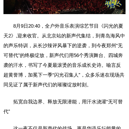
8月9日20:40，全户外音乐表演综艺节目《闪光的夏
天2》,迎来收官。
从北京站的新声代集结，到青岛海风中
的声乐特训，从长沙辣评风暴下的逆袭，到今夜郑州“无
可替代”的终极绽放，新声代们用56个秀演舞台、四城奔
袭的汗水，书写了今夏最滚烫的音乐成长史诗。
喻言反
超黄誉博，加冕下一季“闪光召集人”，众多乐迷在现场共
同见证了属于新声代们的璀璨绽放时刻。
拓宽自我边界、释放无限潜能，用汗水浇灌“无可替
代”
这一夜不仅是新声代的战场，更是华语乐坛能量的