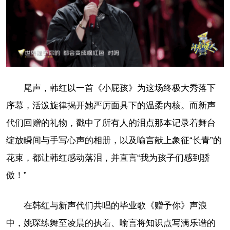
尾声，韩红以一首《小屁孩》为这场终极大秀落下
序幕，活泼旋律揭开她严厉面具下的温柔内核。而新声
代们回赠的礼物，戳中了所有人的泪点那本记录着舞台
绽放瞬间与手写心声的相册，以及喻言献上象征“长青”的
花束，都让韩红感动落泪，并直言“我为孩子们感到骄
傲！”
在韩红与新声代们共唱的毕业歌《赠予你》声浪
中，姚琛练舞至凌晨的执着、喻言将知识点写满乐谱的