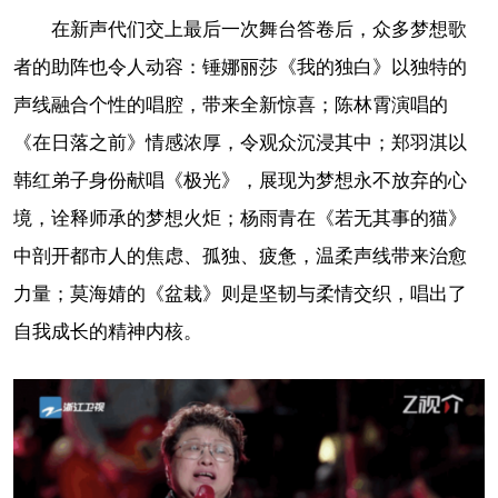
在新声代们交上最后一次舞台答卷后，众多梦想歌
者的助阵也令人动容：锤娜丽莎《我的独白》以独特的
声线融合个性的唱腔，带来全新惊喜；陈林霄演唱的
《在日落之前》情感浓厚，令观众沉浸其中；郑羽淇以
韩红弟子身份献唱《极光》，展现为梦想永不放弃的心
境，诠释师承的梦想火炬；杨雨青在《若无其事的猫》
中剖开都市人的焦虑、孤独、疲惫，温柔声线带来治愈
力量；莫海婧的《盆栽》则是坚韧与柔情交织，唱出了
自我成长的精神内核。