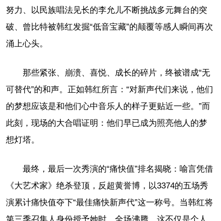
努力、以民族唱法见长的李允儿不断挑战多元舞台的突
破、曾比特被韩红发掘“低音宝藏”的颠覆等感人瞬间再次
涌上心头。
那些紧张、崩溃、喜悦、成长的碎片，终被谱成“无
可替代”的和声。正如韩红所言：“对新声代们来说，他们
的梦想应该是和他们心中音乐人的样子更贴近一些。”而
此刻，现场的大合唱证明：他们早已成为照亮他人的梦
想灯塔。
最终，最后一次秀演的“痛快值”排名揭晓：喻言凭借
《大艺术家》绝杀登顶，反超黄誉博，以3374的五场秀
演累计痛快值夺下“最佳痛快新声代”这一称号。当韩红将
第三季召集人身份授予她时，全场沸腾，这不仅是个人