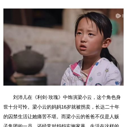
刘沛儿在《利剑·玫瑰》中饰演梁小云，这个角色身
世十分可怜。梁小云的妈妈16岁就被拐卖，长达二十年
的囚禁生活让她痛苦不堪。而梁小云的爸爸不仅是人贩
子集团的一员，还经常对妈妈实施家暴。生活在这样的