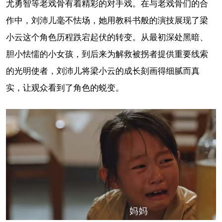
尤勇智等老戏骨有着精彩的对手戏。在与老戏骨们的合
作中，刘沛儿毫不怯场，她用教科书般的演技展现了梁
小云这个角色历程跌宕起伏的转变。从最初深处黑暗、
胆小怯懦的小女孩，到后来为解救被拐者提供重要线索
的光明使者，刘沛儿将梁小云的成长刻画得细腻而真
实，让观众看到了角色的蜕变。